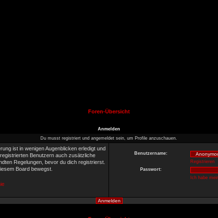
Foren-Übersicht
Anmelden
Du musst registriert und angemeldet sein, um Profile anzuschauen.
rung ist in wenigen Augenblicken erledigt und
Benutzername:
 registrierten Benutzern auch zusätzliche
ten Regelungen, bevor du dich registrierst.
Registrieren
 diesem Board bewegst.
Passwort:
Ich habe mei
ie