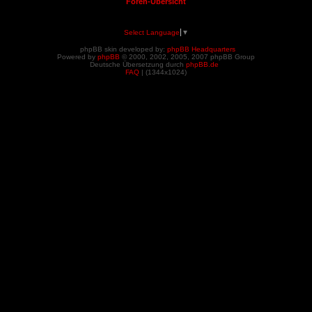
Foren-Übersicht
Select Language
▼
phpBB skin developed by:
phpBB Headquarters
Powered by
phpBB
© 2000, 2002, 2005, 2007 phpBB Group
Deutsche Übersetzung durch
phpBB.de
FAQ
| (
1344x1024)