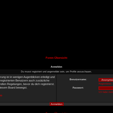
Foren-Übersicht
Anmelden
Du musst registriert und angemeldet sein, um Profile anzuschauen.
rung ist in wenigen Augenblicken erledigt und
Benutzername:
 registrierten Benutzern auch zusätzliche
ten Regelungen, bevor du dich registrierst.
Registrieren
 diesem Board bewegst.
Passwort:
Ich habe mei
ie