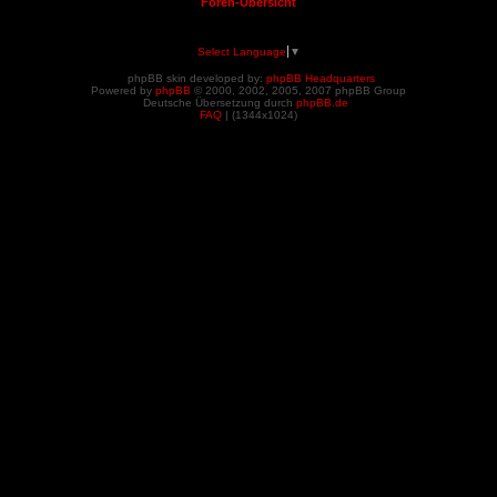
Foren-Übersicht
Select Language
▼
phpBB skin developed by:
phpBB Headquarters
Powered by
phpBB
© 2000, 2002, 2005, 2007 phpBB Group
Deutsche Übersetzung durch
phpBB.de
FAQ
| (
1344x1024)