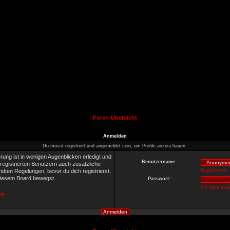
Foren-Übersicht
Anmelden
Du musst registriert und angemeldet sein, um Profile anzuschauen.
rung ist in wenigen Augenblicken erledigt und
Benutzername:
 registrierten Benutzern auch zusätzliche
ten Regelungen, bevor du dich registrierst.
Registrieren
 diesem Board bewegst.
Passwort:
Ich habe mei
ie